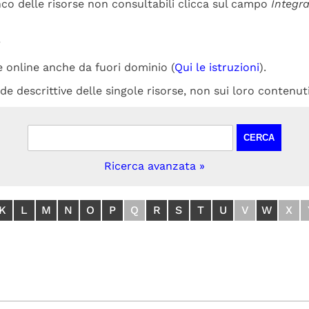
enco delle risorse non consultabili clicca sul campo
Integra
?
e online anche da fuori dominio (
Qui le istruzioni
).
e descrittive delle singole risorse, non sui loro contenuti
CERCA
Ricerca avanzata »
K
L
M
N
O
P
Q
R
S
T
U
V
W
X