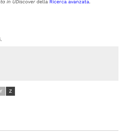
ta in UDiscover
della
Ricerca avanzata
.
.
Y
Z