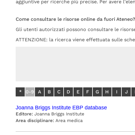
aggiuntive per ricerche più precise. Per avere l'el
Come consultare le risorse online da fuori Ateneo
Gli utenti autorizzati possono consultare le risors
ATTENZIONE: la ricerca viene effettuata sulle sched
*
0-9
A
B
C
D
E
F
G
H
I
J
Joanna Briggs Institute EBP database
Editore:
Joanna Briggs Institute
Area disciplinare:
Area medica