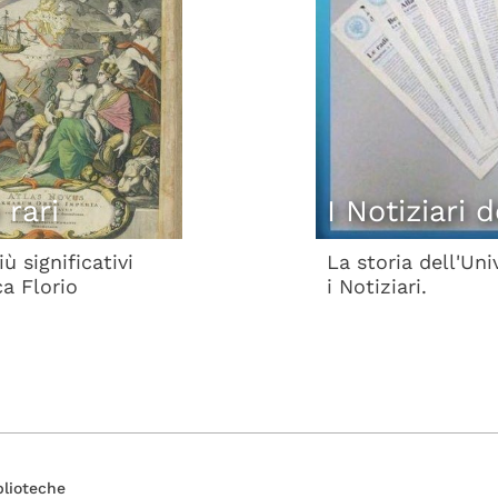
 rari
I Notiziari 
ù significativi
La storia dell'Uni
ca Florio
i Notiziari.
blioteche