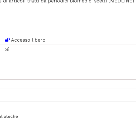
e di articoli tratti da periodici biomedici scelti (MEDLINE) 
Accesso libero
Sì
blioteche