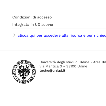
Condizioni di accesso
Integrata in UDiscover
clicca qui per accedere alla risorsa e per richie
Università degli studi di Udine - Area Bi
via Mantica 3 - 33100 Udine
teche@uniud.it