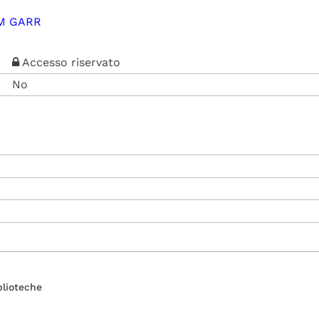
M GARR
Accesso riservato
No
blioteche